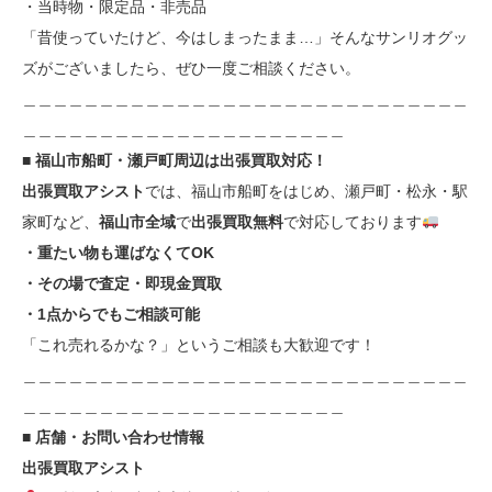
・当時物・限定品・非売品
「昔使っていたけど、今はしまったまま…」そんなサンリオグッ
ズがございましたら、ぜひ一度ご相談ください。
＿＿＿＿＿＿＿＿＿＿＿＿＿＿＿＿＿＿＿＿＿＿＿＿＿＿＿＿＿
＿＿＿＿＿＿＿＿＿＿＿＿＿＿＿＿＿＿＿＿＿
■ 福山市船町・瀬戸町周辺は出張買取対応！
出張買取アシスト
では、福山市船町をはじめ、瀬戸町・松永・駅
家町など、
福山市全域
で
出張買取無料
で対応しております
・重たい物も運ばなくてOK
・その場で査定・即現金買取
・1点からでもご相談可能
「これ売れるかな？」というご相談も大歓迎です！
＿＿＿＿＿＿＿＿＿＿＿＿＿＿＿＿＿＿＿＿＿＿＿＿＿＿＿＿＿
＿＿＿＿＿＿＿＿＿＿＿＿＿＿＿＿＿＿＿＿＿
■ 店舗・お問い合わせ情報
出張買取アシスト