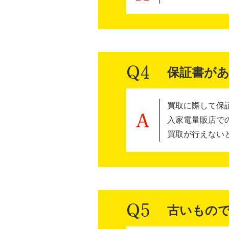
保証書が
買取に際して保
入家電量販店で
買取が行えない
古いもの