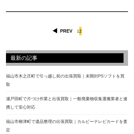
です。 ⸻
8月23日（土）に福山市
本郷町で買取依頼！ 今回は、福山市本郷
町 にお住まいのお客様からご依頼いただ
き、 ...
PREV
1
2
最新の記事
福山市木之庄町で引っ越し前の出張買取｜未開封PSソフトを買
取
瀬戸田町で片づけ作業と出張買取｜一般廃棄物収集運搬業者と連
携して安心対応
福山市柳津町で遺品整理の出張買取｜カルビーテレビカードを査
定